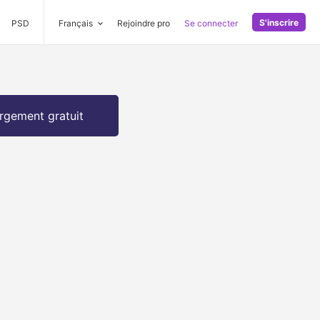
S'inscrire
PSD
Français
Rejoindre pro
Se connecter
rgement gratuit