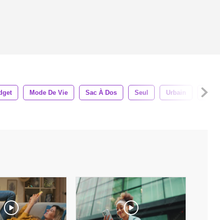
dget
Mode De Vie
Sac À Dos
Seul
Urbain
Fenêt