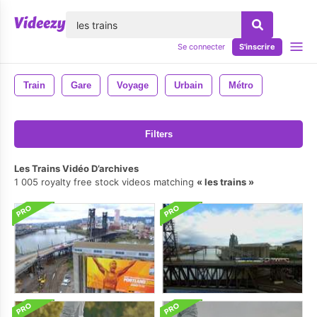
lose
Se connecter
S'inscrire
Train
Gare
Voyage
Urbain
Métro
Filters
Les Trains Vidéo D’archives
1 005 royalty free stock videos matching
les trains