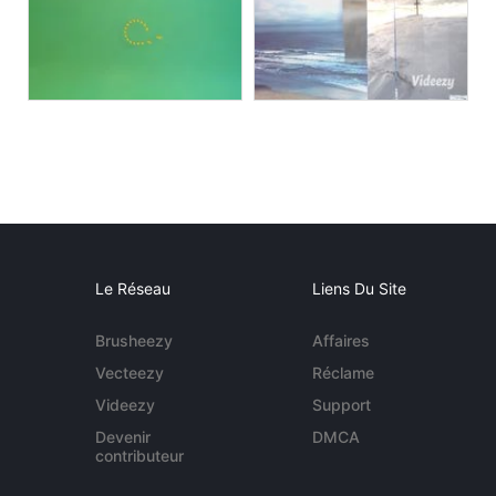
Le Réseau
Liens Du Site
Brusheezy
Affaires
Vecteezy
Réclame
Videezy
Support
Devenir
DMCA
contributeur