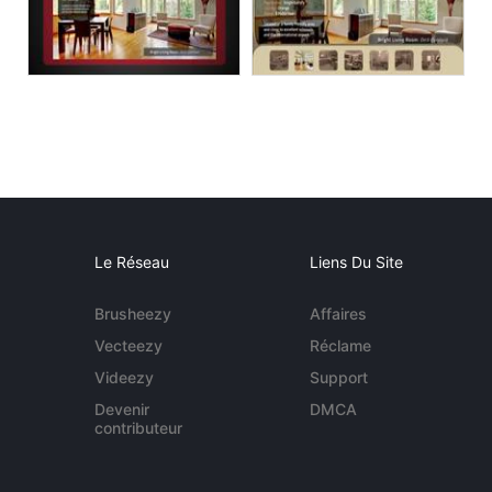
Le Réseau
Liens Du Site
Brusheezy
Affaires
Vecteezy
Réclame
Videezy
Support
Devenir
DMCA
contributeur