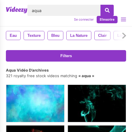
lose
Se connecter
S'inscrire
Eau
Texture
Bleu
La Nature
Clair
Liquide
Filters
Aqua Vidéo D’archives
321 royalty free stock videos matching
aqua