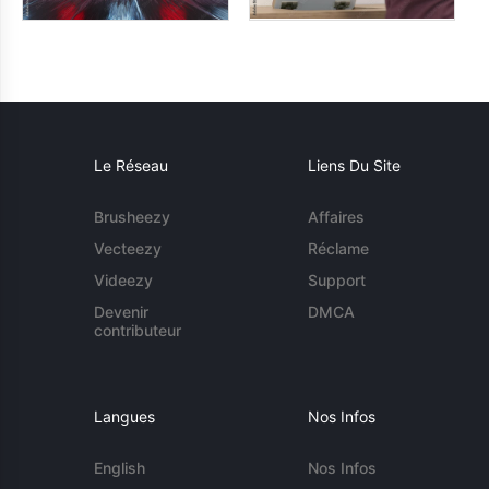
Le Réseau
Liens Du Site
Brusheezy
Affaires
Vecteezy
Réclame
Videezy
Support
Devenir
DMCA
contributeur
Langues
Nos Infos
English
Nos Infos