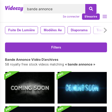
lose
Se connecter
S'inscrire
Fuite De Lumière
Modèles Ae
Diaporama
Transitio
Filters
Bande Annonce Vidéo D’archives
58 royalty free stock videos matching
bande annonce