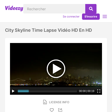
Se connecter
S'inscrire
City Skyline Time Lapse Vidéo HD En HD
00:00
|
00:19
LICENSE INFO