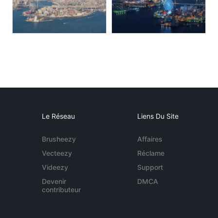
Le Réseau
Liens Du Site
Brusheezy
Affaires
Vecteezy
Réclame
Videezy
Support
Devenir
DMCA
contributeur