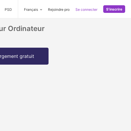
S'inscrire
PSD
Français
Rejoindre pro
Se connecter
ur Ordinateur
rgement gratuit