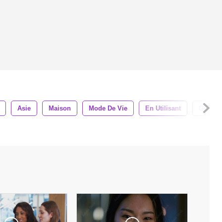
Asie
Maison
Mode De Vie
En Utilisant
Gens