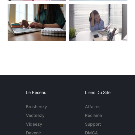
Le Réseau
Liens Du Site
Brusheezy
Affaires
Vecteezy
Réclame
Videezy
Support
Devenir
DMCA