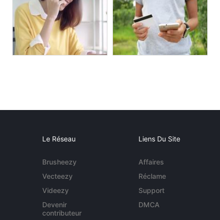
Le Réseau
Liens Du Site
Brusheezy
Affaires
Vecteezy
Réclame
Videezy
Support
Devenir
DMCA
contributeur