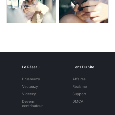
Le Réseau
Liens Du Site
Brusheezy
Affaires
Vecteezy
Réclame
Videezy
Support
Devenir
DMCA
contributeur