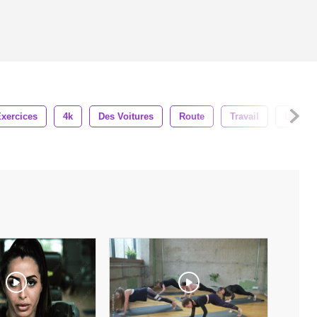
Exercices
4k
Des Voitures
Route
Travail
Urbain