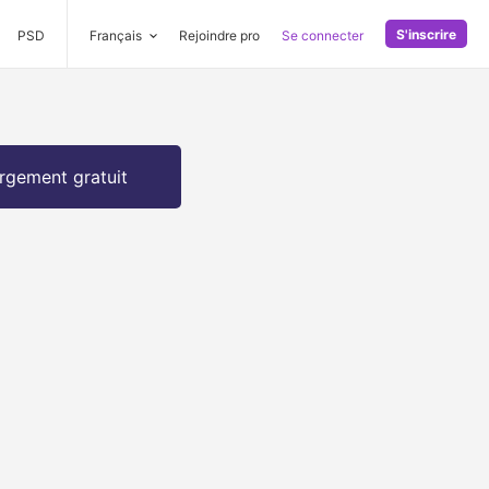
S'inscrire
PSD
Français
Rejoindre pro
Se connecter
rgement gratuit