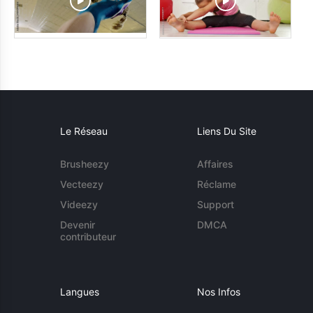
Le Réseau
Liens Du Site
Brusheezy
Affaires
Vecteezy
Réclame
Videezy
Support
Devenir
DMCA
contributeur
Langues
Nos Infos