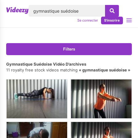
lose
Se connecter
S'inscrire
Filters
Gymnastique Suédoise Vidéo D’archives
11 royalty free stock videos matching
gymnastique suédoise