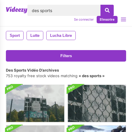
lose
Se connecter
S'inscrire
Sport
Lutte
Lucha Libre
Filters
Des Sports Vidéo D’archives
753 royalty free stock videos matching
des sports