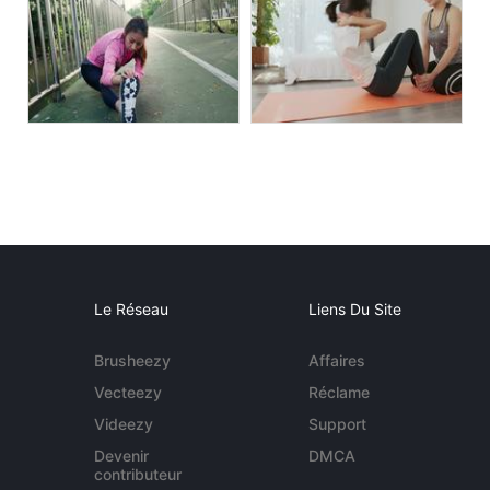
Le Réseau
Liens Du Site
Brusheezy
Affaires
Vecteezy
Réclame
Videezy
Support
Devenir
DMCA
contributeur