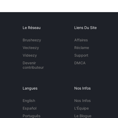
Le Réseau
Liens Du Site
Brusheezy
Affaires
Vecteezy
Réclame
Videezy
Support
Devenir
DMCA
contributeur
Langues
Nos Infos
English
Nos Infos
Español
L'Équipe
Português
Le Blogue