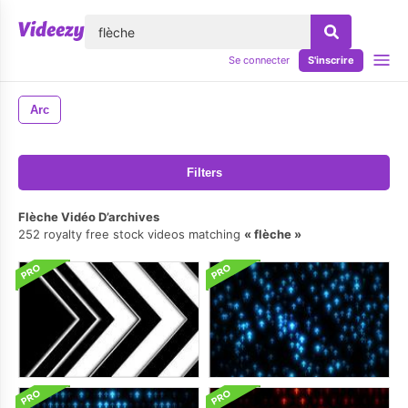
lose
Se connecter
S'inscrire
Arc
Filters
Flèche Vidéo D’archives
252 royalty free stock videos matching
flèche