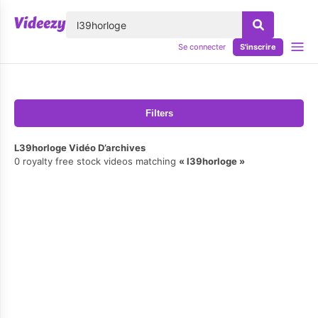
lose
Se connecter
S'inscrire
Filters
L39horloge Vidéo D’archives
0 royalty free stock videos matching
l39horloge