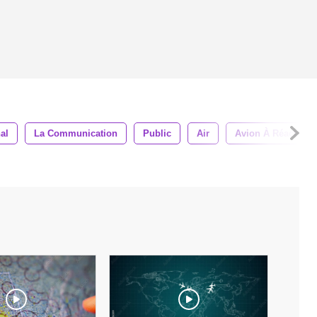
al
La Communication
Public
Air
Avion À Réaction