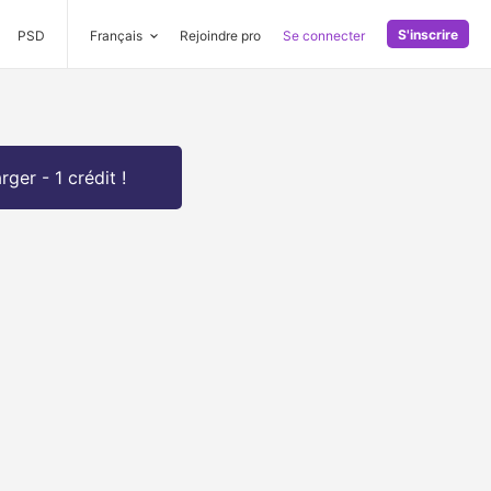
S'inscrire
PSD
Français
Rejoindre pro
Se connecter
rger - 1 crédit !