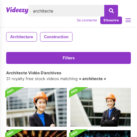
lose
Se connecter
S'inscrire
Architecture
Construction
Filters
Architecte Vidéo D’archives
31 royalty free stock videos matching
architecte