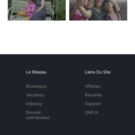
Le Réseau
Liens Du Site
Brusheezy
Affaires
Vecteezy
Réclame
Videezy
Support
Devenir
DMCA
contributeur