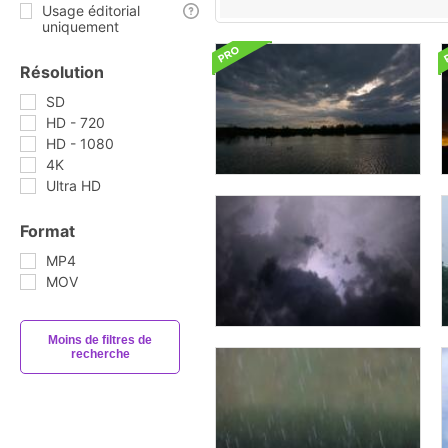
Usage éditorial
uniquement
Résolution
SD
HD - 720
HD - 1080
4K
Ultra HD
Format
MP4
MOV
Moins de filtres de
recherche