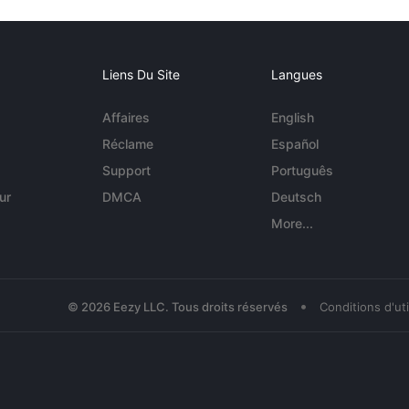
Liens Du Site
Langues
Affaires
English
Réclame
Español
Support
Português
ur
DMCA
Deutsch
More...
•
© 2026 Eezy LLC. Tous droits réservés
Conditions d'uti