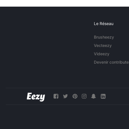
Le Réseau
Brusheezy
Vecteezy
Videezy
Devenir contribute