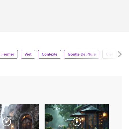
Fermer
Vert
Contexte
Goutte De Pluie
Ciel
Fra