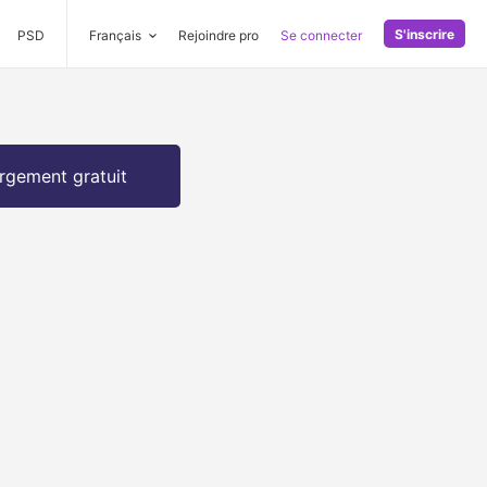
S'inscrire
PSD
Français
Rejoindre pro
Se connecter
rgement gratuit