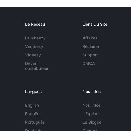
Le Réseau
Liens Du Site
Brusheezy
Affaires
Vecteezy
Réclame
Videezy
Support
Devenir
DMCA
contributeur
Langues
Nos Infos
English
Nos Infos
Español
L'Équipe
Português
Le Blogue
Deutsch
Contact