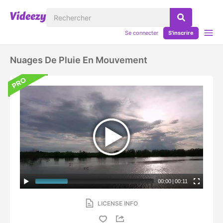
Se connecter
S'inscrire
Nuages De Pluie En Mouvement
00:00
|
00:11
LICENSE INFO