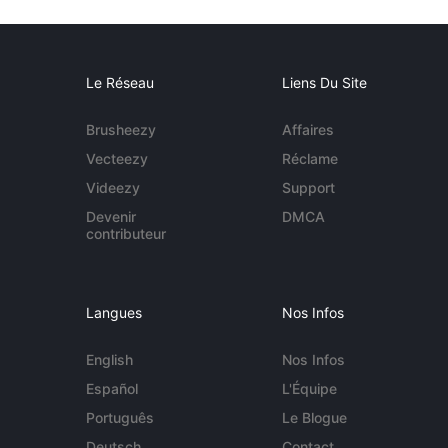
Le Réseau
Liens Du Site
Brusheezy
Affaires
Vecteezy
Réclame
Videezy
Support
Devenir
DMCA
contributeur
Langues
Nos Infos
English
Nos Infos
Español
L'Équipe
Português
Le Blogue
Deutsch
Contact