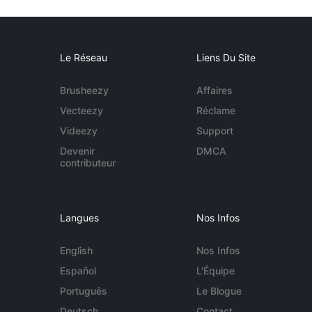
Le Réseau
Liens Du Site
Brusheezy
Affaires
Vecteezy
Réclame
Videezy
Support
Devenir
DMCA
contributeur
Langues
Nos Infos
English
Nos Infos
Español
L'Équipe
Português
Le Blogue
Deutsch
Contact