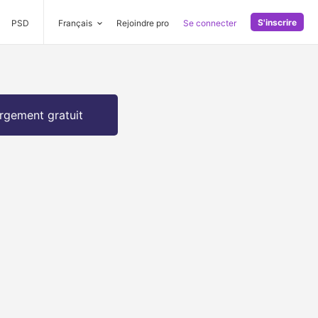
S'inscrire
PSD
Français
Rejoindre pro
Se connecter
rgement gratuit