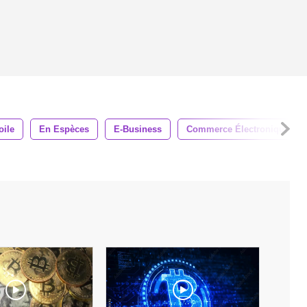
oile
En Espèces
E-Business
Commerce Électronique