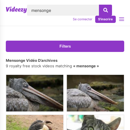
lose
Se connecter
S'inscrire
Filters
Mensonge Vidéo D’archives
9 royalty free stock videos matching
mensonge