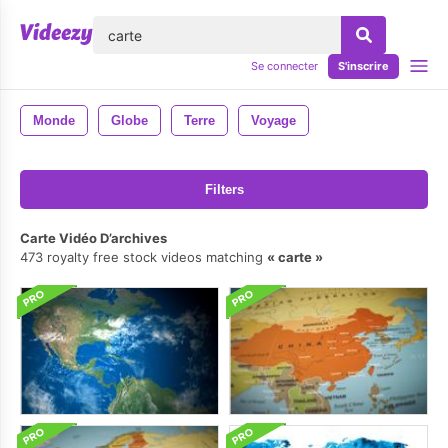
lose
Se connecter
S'inscrire
Monde
Globe
Terre
Voyage
Filters
Carte Vidéo D’archives
473 royalty free stock videos matching
carte