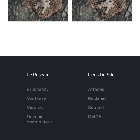
Le Réseau
Liens Du Site
Brusheezy
Affaires
Vecteezy
Réclame
Videezy
Support
Devenir
DMCA
contributeur