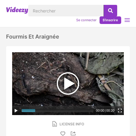
Se connecter
S'inscrire
Fourmis Et Araignée
00:00
|
00:20
LICENSE INFO