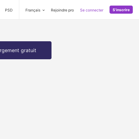
S'inscrire
PSD
Français
Rejoindre pro
Se connecter
rgement gratuit