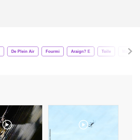
De Plein Air
Fourmi
Araign? E
Toile
Macro