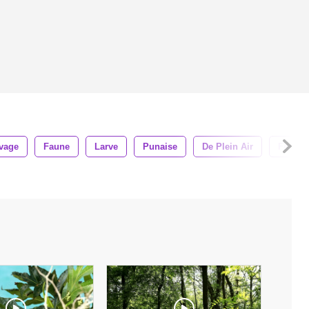
vage
Faune
Larve
Punaise
De Plein Air
Feuille