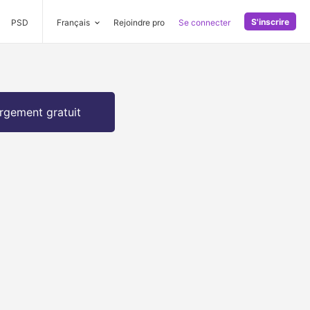
S'inscrire
PSD
Français
Rejoindre pro
Se connecter
rgement gratuit