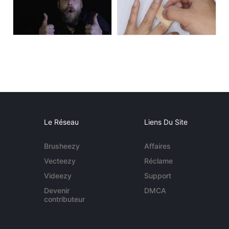
Le Réseau
Liens Du Site
Brusheezy
Affaires
Vecteezy
Réclame
Videezy
Support
Devenir
DMCA
contributeur