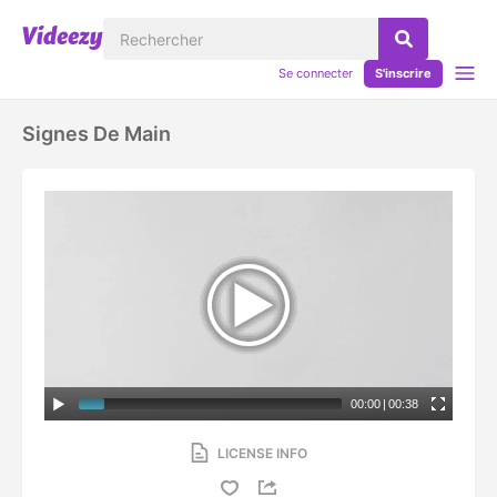
Se connecter
S'inscrire
Signes De Main
00:00
|
00:38
LICENSE INFO