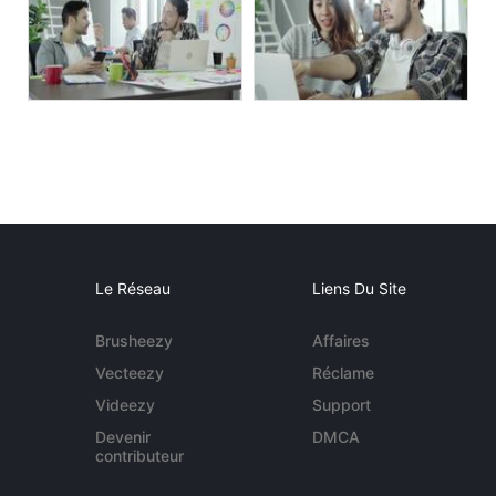
Le Réseau
Liens Du Site
Brusheezy
Affaires
Vecteezy
Réclame
Videezy
Support
Devenir
DMCA
contributeur