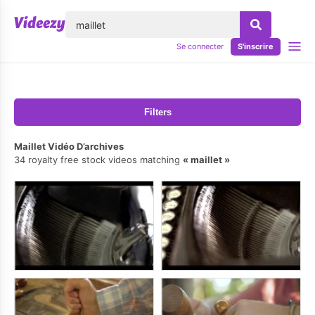
lose
Se connecter
S'inscrire
Filters
Maillet Vidéo D’archives
34 royalty free stock videos matching
maillet