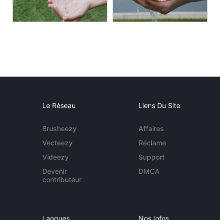
Le Réseau
Liens Du Site
Brusheezy
Affaires
Vecteezy
Réclame
Videezy
Support
Devenir
DMCA
contributeur
Langues
Nos Infos