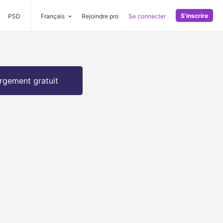
S'inscrire
PSD
Français
Rejoindre pro
Se connecter
rgement gratuit