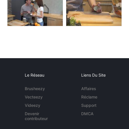
Le Réseau
Liens Du Site
Brusheezy
Affaires
Vecteezy
Réclame
Videezy
Support
Devenir
DMCA
contributeur