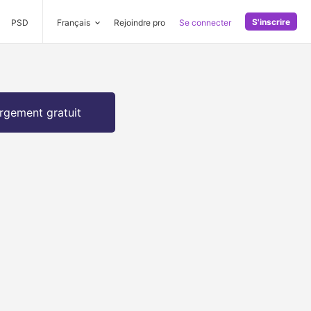
S'inscrire
PSD
Français
Rejoindre pro
Se connecter
rgement gratuit