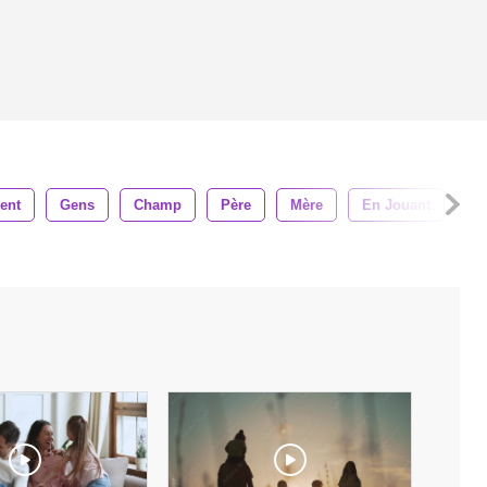
ent
Gens
Champ
Père
Mère
En Jouant
Mâ