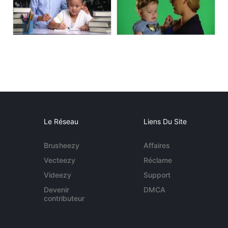
Le Réseau
Liens Du Site
Brusheezy
Affaires
Vecteezy
Réclame
Videezy
Support
Devenir
DMCA
contributeur