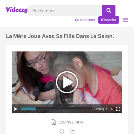
Se connecter
S'inscrire
La Mère Joue Avec Sa Fille Dans Le Salon.
00:00
|
00:16
LICENSE INFO