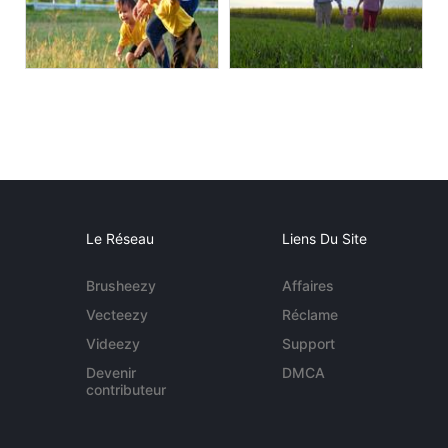
Le Réseau
Liens Du Site
Brusheezy
Affaires
Vecteezy
Réclame
Videezy
Support
Devenir
DMCA
contributeur