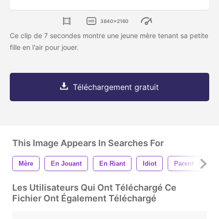
3840x2160
Ce clip de 7 secondes montre une jeune mère tenant sa petite
fille en l'air pour jouer.
Téléchargement gratuit
This Image Appears In Searches For
Mère
En Jouant
En Riant
Idiot
Parent
Fa
Les Utilisateurs Qui Ont Téléchargé Ce
Fichier Ont Également Téléchargé