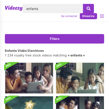
lose
Se connecter
S'inscrire
Filters
Enfants Vidéo D’archives
1 234 royalty free stock videos matching
enfants