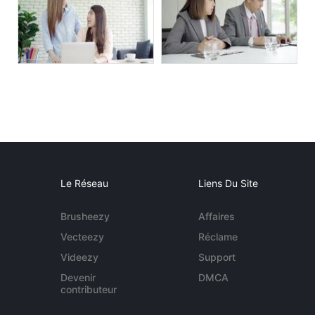
Le Réseau
Liens Du Site
Brusheezy
Affaires
Vecteezy
Réclame
Videezy
Support
Devenir
DMCA
contributeur