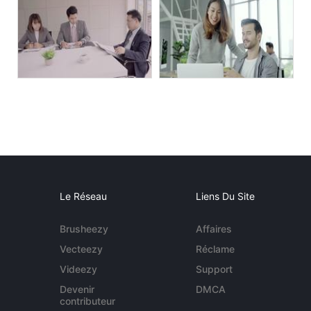
Le Réseau
Liens Du Site
Brusheezy
Affaires
Vecteezy
Réclame
Videezy
Support
Devenir
DMCA
contributeur