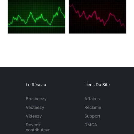
Le Réseau
Liens Du Site
Brusheezy
Affaires
Vecteezy
Réclame
Videezy
Support
Devenir
DMCA
contributeur