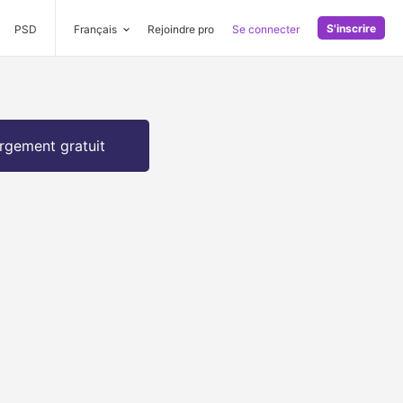
S'inscrire
PSD
Français
Rejoindre pro
Se connecter
rgement gratuit