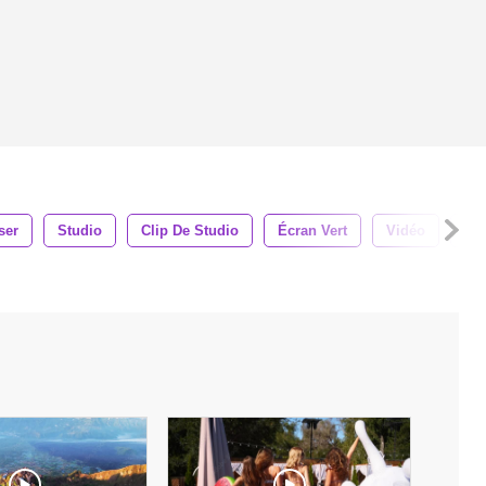
ser
Studio
Clip De Studio
Écran Vert
Vidéo
Ge