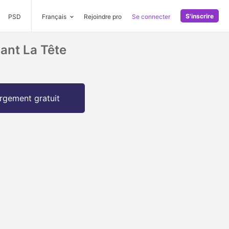
S'inscrire
PSD
Français
Rejoindre pro
Se connecter
ant La Tête
rgement gratuit