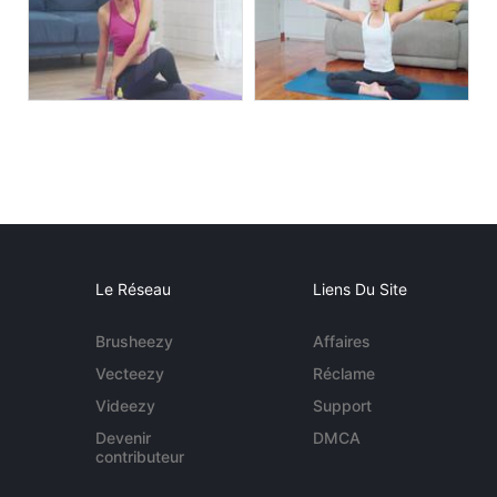
Le Réseau
Liens Du Site
Brusheezy
Affaires
Vecteezy
Réclame
Videezy
Support
Devenir
DMCA
contributeur