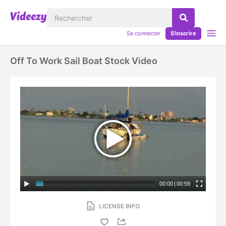
Se connecter
S'inscrire
Off To Work Sail Boat Stock Video
00:00
|
00:59
LICENSE INFO