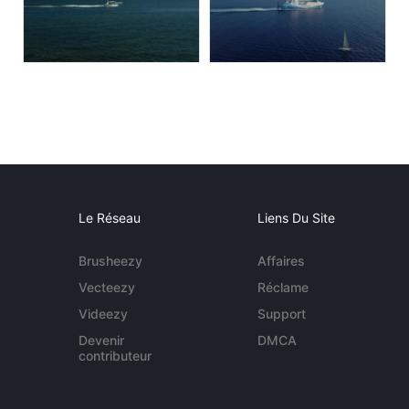
Le Réseau
Liens Du Site
Brusheezy
Affaires
Vecteezy
Réclame
Videezy
Support
Devenir
DMCA
contributeur