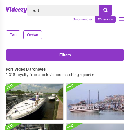
lose
Se connecter
S'inscrire
Eau
Océan
Filters
Port Vidéo D’archives
1 316 royalty free stock videos matching
port